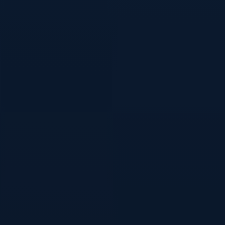
© 2026 米乐体育官方网站. 保留所有权利。
首页
资讯
帮助
下载