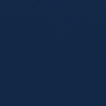
增强日常使用连续性
帮助与使用支持
针对登录、注册、安装和账号使用中的常见疑问，提供更聚焦
的处理思路，帮助用户更快恢复正常使用。
新用户更容易完成上手
老用户可快速排查高频问题
降低因小问题造成的中断
以可信度建立长期使用信心
用户选择官方渠道，最看重的是稳定、清晰与持续可用。米乐
体育官方通过统一品牌入口、规范化信息发布和持续支持能
力，帮助用户在每次访问、下载与更新时都获得更一致的体
验。
官方品牌识别更统一，降低误判来源的概率
资讯与公告同步更新，增强信息透明度