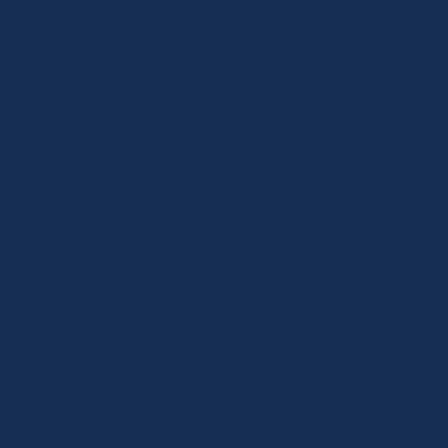
更规范的服务路径整合登录注册引导、APP下载安装、公告更
新和常见问题支持，减少反复查找与不必要的时间成本。
官方入口更明确
避免在多个来源之间来回筛选，直接通过标准化入口完成访问
与操作，节省时间，也更利于后续更新管理。
APP下载更安心
面向主流移动端提供清晰下载路径，降低来源不明、版本混乱
或安装失败带来的使用阻碍。
资讯更新更及时
平台公告、版本变动和精选体育内容持续更新，帮助用户保持
信息同步，获得更连续的使用体验。