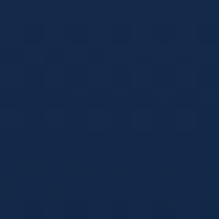
触达和问题解决连接成连续体验，让每一次使用都更有确定
性。
官方APP下载
提供更清晰的下载入口与安装方向，帮助用户快速获取适配版
本，减少因来源不清造成的反复操作。
下载路径直观，便于快速执行
更新信息同步，降低版本混乱风险
安装问题可结合帮助指引处理
公告与动态更新
平台变化、版本消息与重要提示保持及时发布，帮助用户掌握
服务状态与使用建议，避免错过关键信息。
更新动向更清楚
重要信息更容易获取