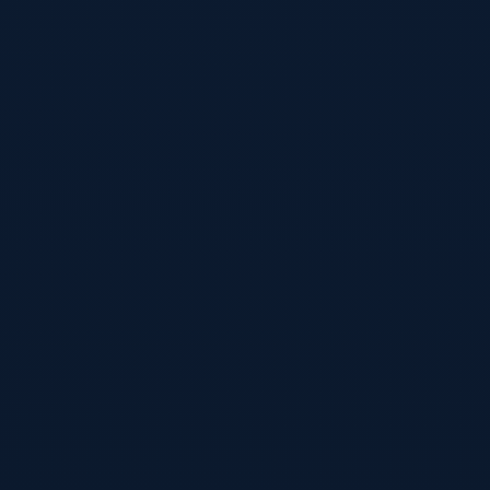
服务说明
官方渠道优先，下载前请确认访问来源与页面地址。
如遇登录、安装或更新问题，请先前往帮助中心查看指引。
建议定期关注平台公告与版本更新信息，保障使用体验。
合作与信任
hth体育app
华体会APP官网
满冠体育官网
足球在线预测平台
PG电子官方App安全分发门户
MK体育官网网站
K1体育
3377体育平台
3377体育
开运体育App