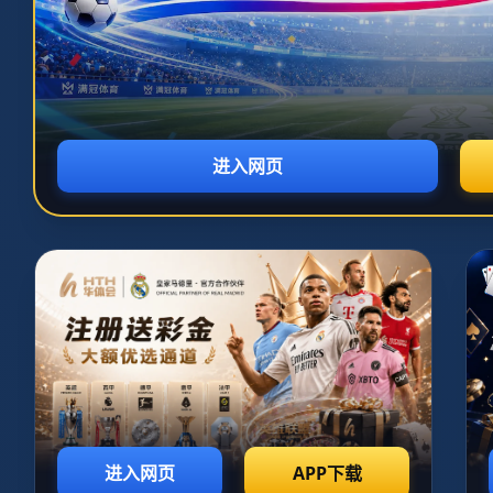
APP下载
最新资讯
帮助中心
官方入口
下载APP
官方入口 · 安全下载 · 资讯与支持一站直达
米乐体育官方入口
登录注册更顺畅，
APP下载更安心
通过米乐体育官方渠道，快速获取稳定入口、官方APP下载、
平台公告与精选体育资讯。无论是初次使用，还是希望更高效
地管理登录、安装和更新流程，都能获得更清晰、更可靠的服
务体验。
立即下载官方APP
查看最新公告与资讯
官方渠道
入口清晰
减少误入非官方来源的风险，下载安装路径更明确。