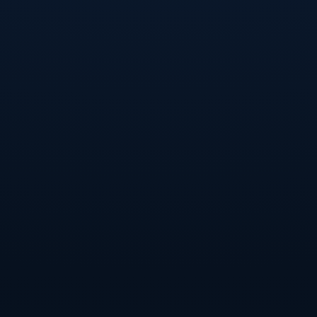
本真假难辨、安装包不完整、更新不及时，以及下载后才发现兼