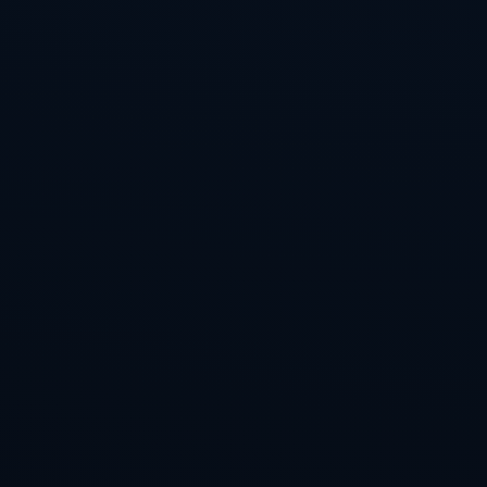
提供适合安卓与 iOS 用户的下载方式与安装建议，降低因系
问题更容易排查
一旦出现安装失败、无法打开、版本冲突等情况，官方帮助支
下载机制与使用路径
从下载到安装，流程尽量简单清楚
对于大多数用户来说，真正想要的是尽快完成安装并正常使用
用状态。
1
进入官方下载通道
确认链接来源明确，避免跳转到无关地址或旧版本文件。