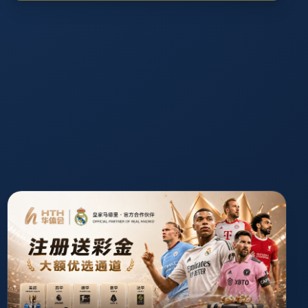
服务，还是关注平台更新与体育资讯，官方版本都能提供更稳