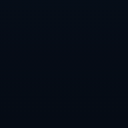
信任设置。
续支持。