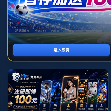
APP下载
最新资讯
帮助中心
官方入口
下载APP
官方下载通道 · 安卓与 iOS 安装指引
米乐体育APP下载
官方版本更安心，更新
通过米乐体育官方官方入口获取最新版APP，减少来源不明
定、更清晰的使用体验。
立即获取官方APP
查看安装与常见问题
安卓 / iOS
双端适配，按设备选择安装方式
官方版本
来源清晰，减少第三方下载风险