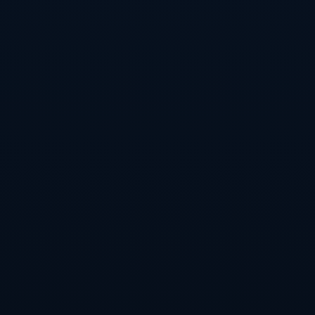
更新的连续性，以及出现问题时能否快速排查。官方APP的核心
之间反复判断，节省时间，也减少误下载风险。
落后导致的闪退、卡顿或功能异常。