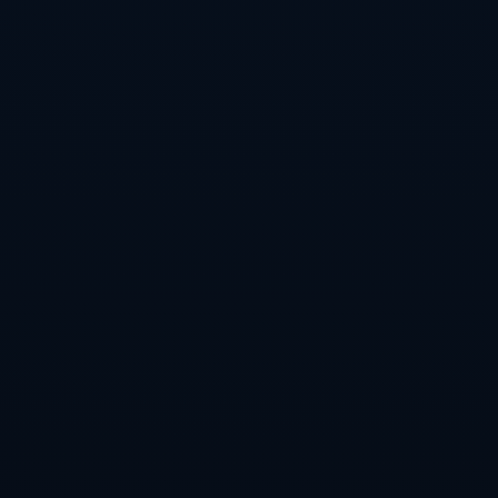
统设置、权限限制带来的操作障碍。
持能提供更明确的处理方向，不必自己反复试错。
，而不是花时间研究各种非官方教程。通过官方入口获取安装包