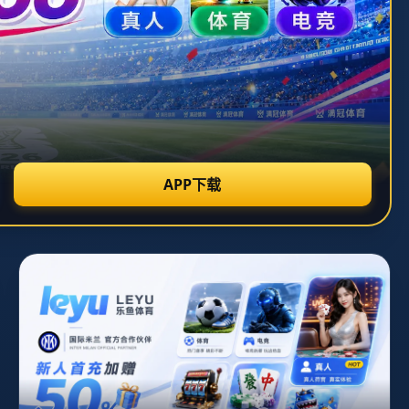
更稳定
、版本过旧、安装失败等问题带来的困扰。无论是想快速使用核心